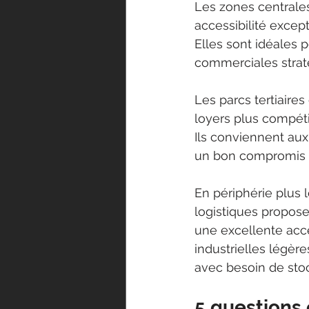
Les zones centrales 
accessibilité excep
Elles sont idéales p
commerciales straté
Les parcs tertiair
loyers plus compéti
Ils conviennent aux
un bon compromis e
En périphérie plus l
logistiques propose
une excellente acces
industrielles légèr
avec besoin de stock
5 questions