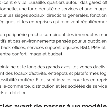
(centre‑ville, Euralille, quartiers autour des gares) of
tionnelle, une forte densité de services et une imag
our les sièges sociaux, directions générales, fonction
giques et les entreprises qui reçoivent régulièremen
es en périphérie proche combinent des immeubles mo
tifs et des environnements pensés pour le quotidien
 back‑offices, services support, équipes R&D, PME et
ntre confort, image et budget.
ointaine et le long des grands axes, les zones d’activi
nt des locaux d’activité, entrepôts et plateformes log
sibilité routière. Elles sont idéales pour les entrepri
es, e‑commerce, distribution et les sociétés de servic
 et d’atelier.
 clés avant de passer à un modèle