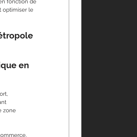
en fonction de 
 optimiser le 
étropole 
ique en 
rt, 
ant 
e zone 
‑commerce, 