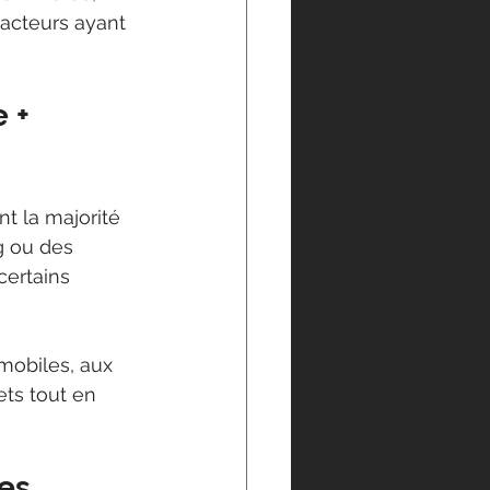
 acteurs ayant 
 + 
nt la majorité 
g ou des 
certains 
mobiles, aux 
ets tout en 
es 