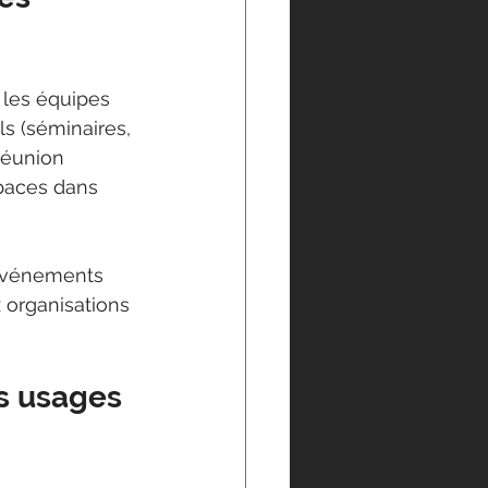
 les équipes 
s (séminaires, 
réunion 
paces dans 
 événements 
 organisations 
ls usages 