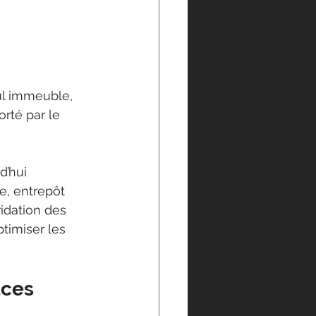
ul immeuble, 
rté par le 
d’hui 
re, entrepôt 
idation des 
ptimiser les 
aces