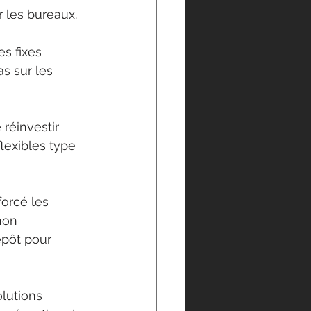
r les bureaux. 
s fixes 
as sur les 
réinvestir 
lexibles type 
forcé les 
non 
epôt pour 
lutions 