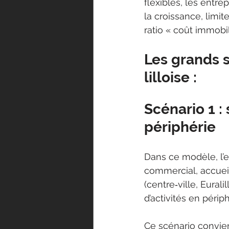
flexibles, les entre
la croissance, limit
ratio « coût immobil
Les grands s
lilloise :
Scénario 1 :
périphérie
Dans ce modèle, l’en
commercial, accueil 
(centre‑ville, Eural
d’activités en périp
Ce scénario convien