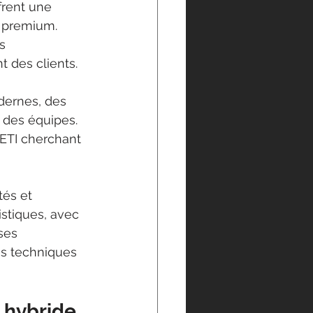
frent une 
e premium. 
s 
t des clients.
dernes, des 
 des équipes. 
 ETI cherchant 
tés et 
istiques, avec 
ses 
es techniques 
 hybride