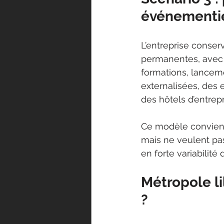
événementie
L’entreprise conser
permanentes, avec u
formations, lanceme
externalisées, des
des hôtels d’entrepri
Ce modèle convient
mais ne veulent pas
en forte variabilité d
Métropole li
?