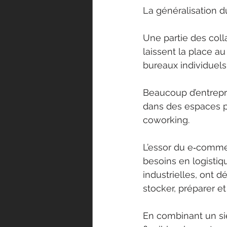
La généralisation du
Une partie des colla
laissent la place au
bureaux individuels
Beaucoup d’entrepris
dans des espaces pl
coworking.
L’essor du e‑commer
besoins en logisti
industrielles, ont d
stocker, préparer et
En combinant un siè