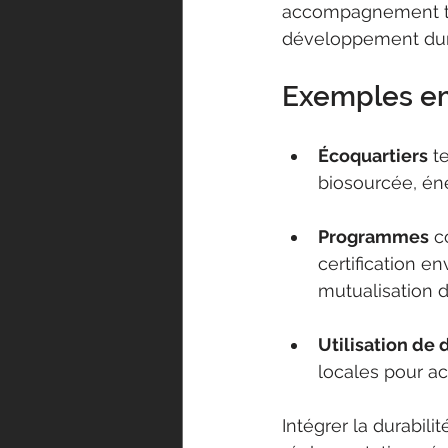
accompagnement tech
développement dura
Exemples em
Écoquartiers
 t
biosourcée, én
Programmes
 c
certification 
mutualisation d
Utilisation de
locales pour ac
Intégrer la durabilit