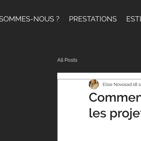
 SOMMES-NOUS ?
PRESTATIONS
EST
All Posts
Elise Novosad
18 
Comment 
les proje