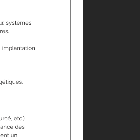
ur, systèmes 
res.
, implantation 
gétiques.
cé, etc.) 
mance des 
sent un 