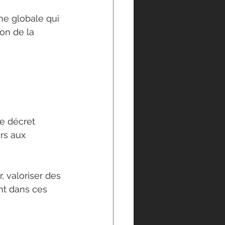
he globale qui 
on de la 
 
le décret 
rs aux 
 valoriser des 
ent dans ces 