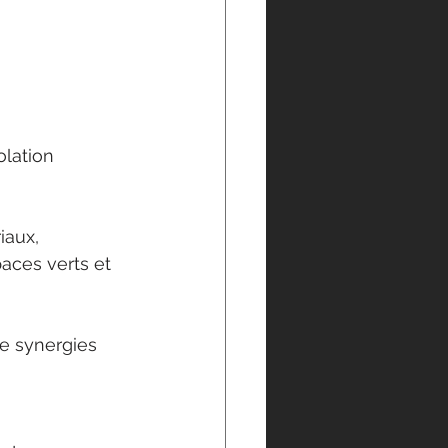
olation 
iaux, 
aces verts et 
de synergies 