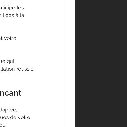
ticipe les 
liées à la 
t votre 
ue qui 
lation réussie 
incant
adaptée, 
ques de votre 
 ou 