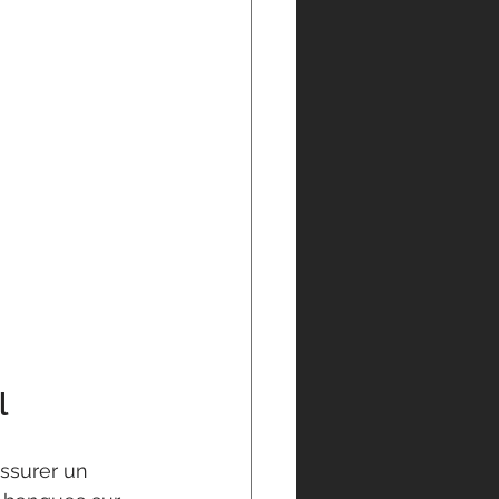
l
 assurer un 