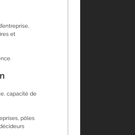
’entreprise, 
res et 
ence.
on
e, capacité de 
eprises, pôles 
 décideurs 