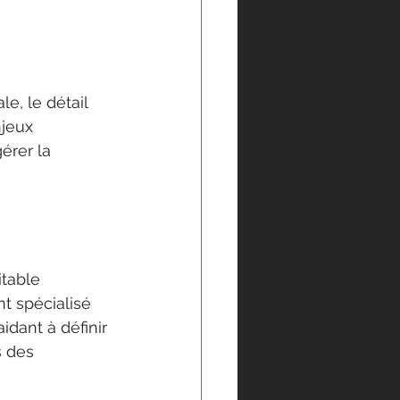
e, le détail 
jeux 
érer la 
itable 
t spécialisé 
idant à définir 
s des 