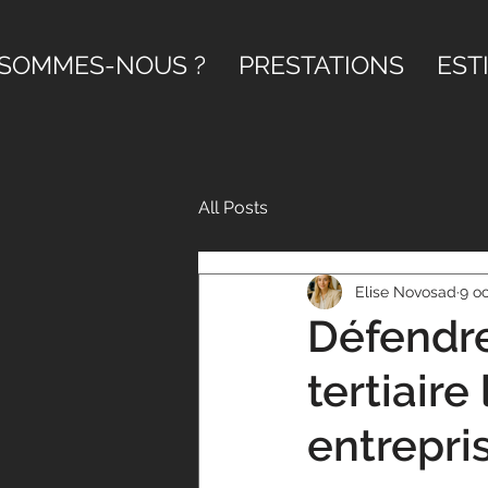
 SOMMES-NOUS ?
PRESTATIONS
EST
All Posts
Elise Novosad
9 oc
Défendre
tertiaire
entrepris